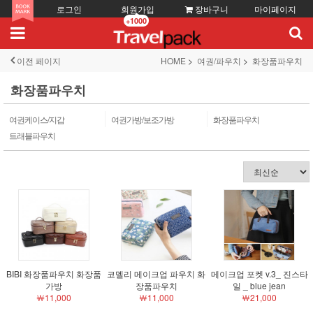
로그인
회원가입
장바구니
마이페이지
+1000
이전 페이지
HOME
여권/파우치
화장품파우치
화장품파우치
여권케이스/지갑
여권가방/보조가방
화장품파우치
트래블파우치
BIBI 화장품파우치 화장품
코멜리 메이크업 파우치 화
메이크업 포켓 v.3_ 진스타
가방
장품파우치
일 _ blue jean
￦11,000
￦11,000
￦21,000