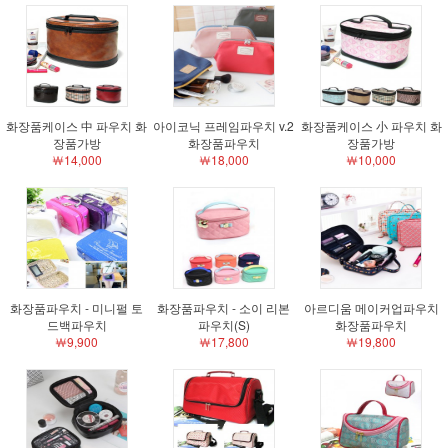
화장품케이스 中 파우치 화
아이코닉 프레임파우치 v.2
화장품케이스 小 파우치 화
장품가방
화장품파우치
장품가방
￦14,000
￦18,000
￦10,000
화장품파우치 - 미니펄 토
화장품파우치 - 소이 리본
아르디움 메이커업파우치
드백파우치
파우치(S)
화장품파우치
￦9,900
￦17,800
￦19,800