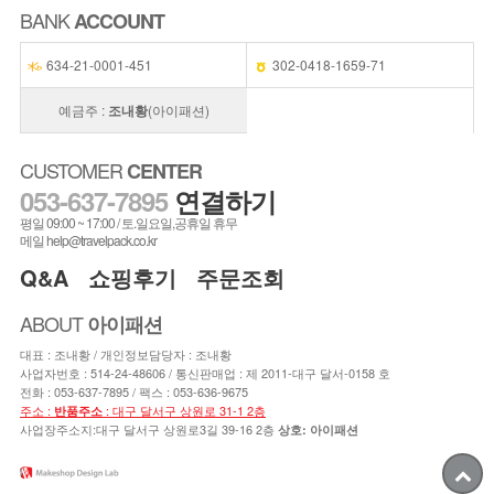
BANK
ACCOUNT
634-21-0001-451
302-0418-1659-71
예금주 :
조내황
(아이패션)
CUSTOMER
CENTER
053-637-7895
연결하기
평일 09:00 ~ 17:00 / 토.일요일,공휴일 휴무
메일 help@travelpack.co.kr
Q&A
쇼핑후기
주문조회
ABOUT
아이패션
대표 : 조내황 / 개인정보담당자 : 조내황
사업자번호 : 514-24-48606 / 통신판매업 : 제 2011-대구 달서-0158 호
전화 :
053-637-7895
/ 팩스 : 053-636-9675
주소 :
: 대구 달서구 상원로 31-1 2층
반품주소
사업장주소지:대구 달서구 상원로3길 39-16 2층
상호: 아이패션