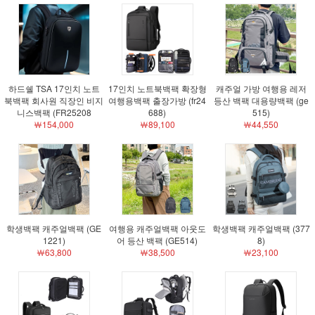
하드쉘 TSA 17인치 노트
17인치 노트북백팩 확장형
캐주얼 가방 여행용 레저
북백팩 회사원 직장인 비지
여행용백팩 출장가방 (fr24
등산 백팩 대용량백팩 (ge
니스백팩 (FR25208
688)
515)
￦154,000
￦89,100
￦44,550
학생백팩 캐주얼백팩 (GE
여행용 캐주얼백팩 아웃도
학생백팩 캐주얼백팩 (377
1221)
어 등산 백팩 (GE514)
8)
￦63,800
￦38,500
￦23,100