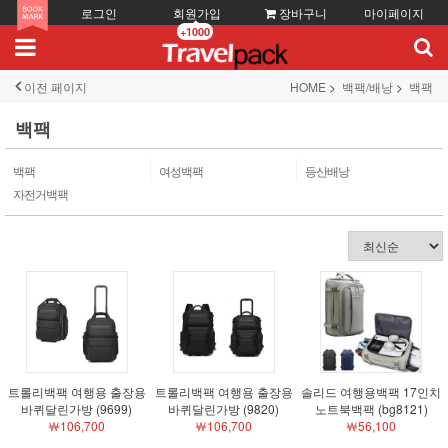
로그인
회원가입
장바구니
마이페이지
+1000
이전 페이지
HOME
백팩/배낭
백팩
백팩
백팩
여성백팩
등산배낭
자전거백팩
트롤리백팩 여행용 출장용
트롤리백팩 여행용 출장용
솔리드 여행용백팩 17인치
바퀴달린가방 (9699)
바퀴달린가방 (9820)
노트북백팩 (bg8121)
￦106,700
￦106,700
￦56,100