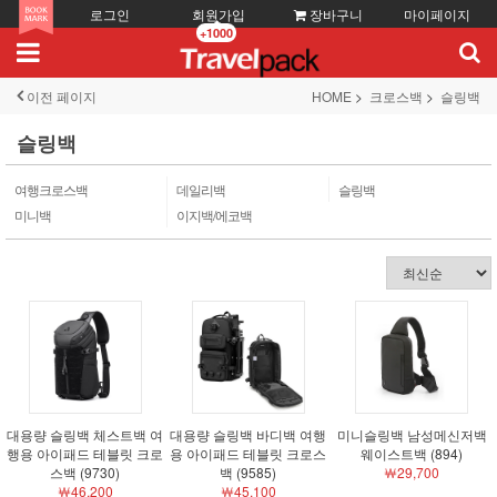
로그인
회원가입
장바구니
마이페이지
+1000
이전 페이지
HOME
크로스백
슬링백
슬링백
여행크로스백
데일리백
슬링백
미니백
이지백/에코백
대용량 슬링백 체스트백 여
대용량 슬링백 바디백 여행
미니슬링백 남성메신저백
행용 아이패드 테블릿 크로
용 아이패드 테블릿 크로스
웨이스트백 (894)
스백 (9730)
백 (9585)
￦29,700
￦46,200
￦45,100