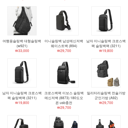
여행용슬링백 대형슬링백
미니슬링백 남성메신저백
남자 미니슬링백 크로스백
(w921)
웨이스트백 (894)
팩 슬링백팩 (3211)
￦33,000
￦29,700
￦19,800
남자 미니슬링백 크로스백
크로스백팩 이보스 슬링백
밀리터리슬링백 전술가방
팩 슬링백팩 (3211)
메신저백 (8873) 180도오
군인가방 (A92)
￦19,800
픈 usb충전
￦29,700
￦29,700