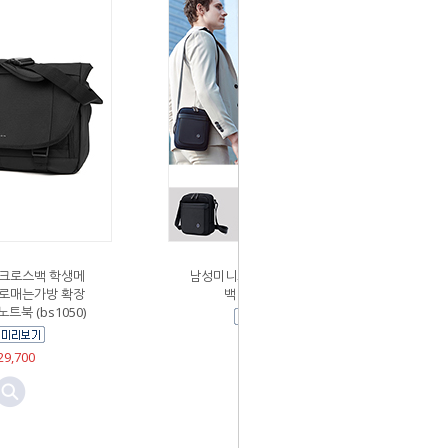
크로스백 학생메
남성미니크로스백 소형크로스
로매는가방 확장
백 메신저 (k688)
노트북 (bs1050)
￦26,400
9,700