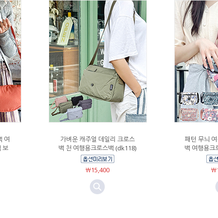
백 여
가벼운 캐주얼 데일리 크로스
패턴 무늬 
 보
백 천 여행용크로스백 (dk118)
백 여행용크로스
￦15,400
￦1