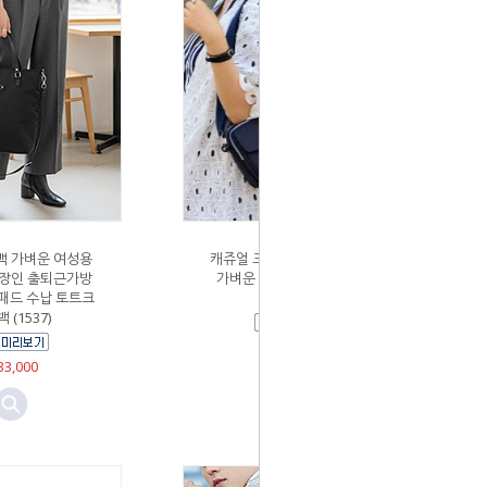
 가벼운 여성용
캐쥬얼 크로스백 수납성좋은
장인 출퇴근가방
가벼운 여행용 미니숄더백
패드 수납 토트크
(a30)
 (1537)
￦14,300
3,000