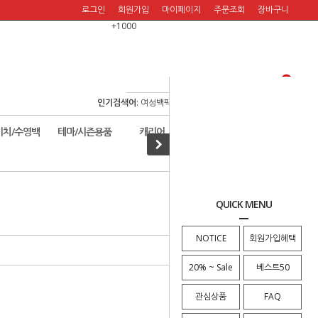
로그인
회원가입
마이페이지
주문조회
장바구니
+1000
인기검색어
:
여성백팩
/
여행백팩
/
보스턴백
/
여행숄더백
/
비치/수영백
테마/시즌용품
캐리어
할인판매!
· HOME
>
크로스백
QUICK MENU
NOTICE
회원가입혜택
20% ~ Sale
베스트50
관심상품
FAQ