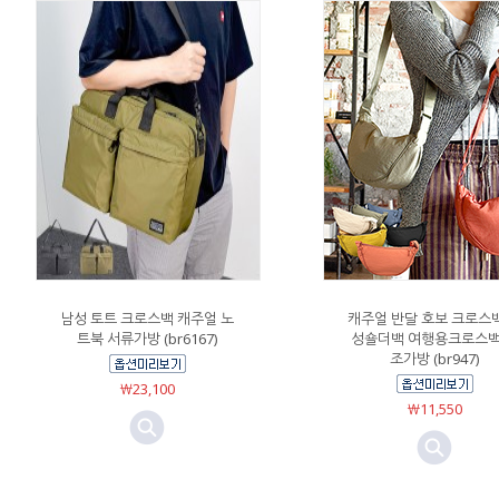
남성 토트 크로스백 캐주얼 노
캐주얼 반달 호보 크로스
트북 서류가방 (br6167)
성숄더백 여행용크로스백
조가방 (br947)
￦23,100
￦11,550