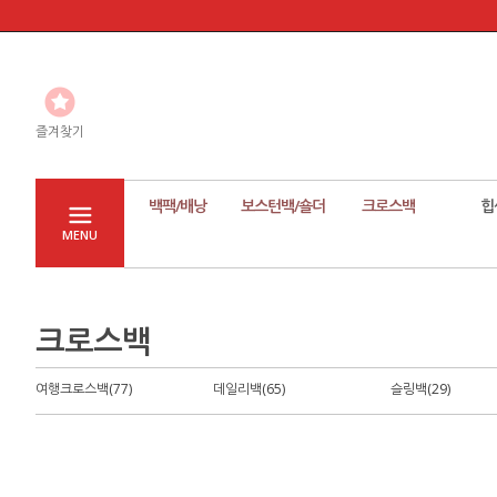
즐겨찾기
백팩/배낭
보스턴백/숄더
크로스백
힙
MENU
크로스백
여행크로스백(77)
데일리백(65)
슬링백(29)