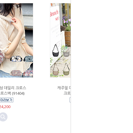
여성 데일리 크로스
캐주얼 데일리 반달크로스백
스백 (91404)
크로스백 (BR22939)
4,200
￦23,100