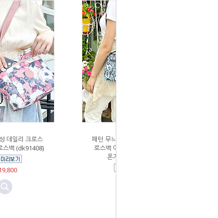
여성 데일리 크로스
패턴 무늬 여성 데일리 미니 크
백 (dk91408)
로스백 여행용크로스백 휴대
폰가방 (dk91407)
9,800
￦19,800