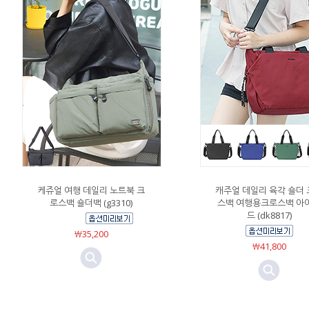
케쥬얼 여행 데일리 노트북 크
캐주얼 데일리 육각 숄더
로스백 숄더백 (g3310)
스백 여행용크로스백 아
드 (dk8817)
￦35,200
￦41,800