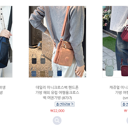
학생
데일리 미니크로스백 핸드폰
캐쥬얼 미니
방
가방 해외 유럽 여행용크로스
가방 여
백 여권가방 (8737)
(s
￦22,000
￦1