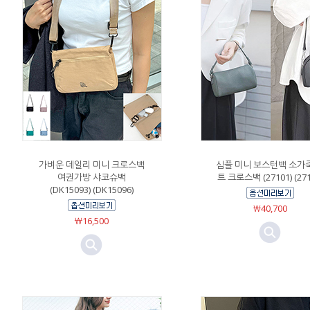
가벼운 데일리 미니 크로스백
심플 미니 보스턴백 소가
여권가방 샤코슈백
트 크로스백 (27101) (271
(DK15093) (DK15096)
￦40,700
￦16,500