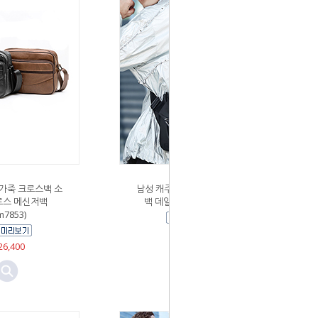
 가죽 크로스백 소
남성 캐주얼 크로스백 메신저
로스 메신저백
백 데일리가방 (fr23266)
m7853)
￦62,700
6,400