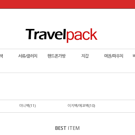
색
서류/클러치
핸드폰가방
지갑
여권/파우치
미니백(11)
이지백/에코백(10)
BEST
ITEM