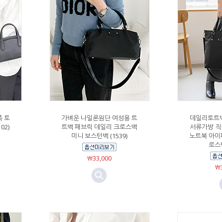
죽 토
가벼운 나일론원단 여성용 트
데일리토트백
02)
트백 패브릭 데일리 크로스백
서류가방 직
미니 보스턴백 (1539)
노트북 아이
로스백
￦33,000
￦3