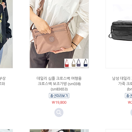
부상
데일리 심플 크로스백 여행용
남성 데일리
로와
크로스백 보조가방 (sn038)
가죽 크
(sn83653)
(b
￦19,800
￦2