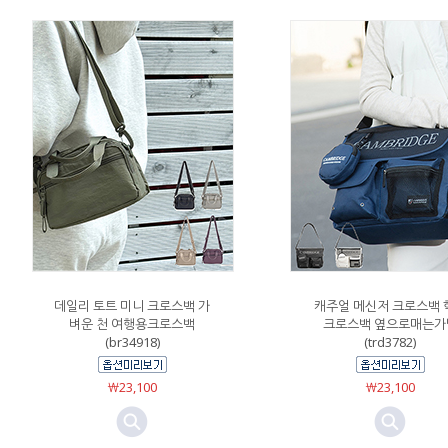
데일리 토트 미니 크로스백 가
캐주얼 메신저 크로스백 
벼운 천 여행용크로스백
크로스백 옆으로매는가
(br34918)
(trd3782)
￦23,100
￦23,100