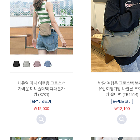
캐쥬얼 미니 여행용 크로스백
반달 여행용 크로스백 보
가벼운 미니숄더백 휴대폰가
유럽여행가방 나일론 크
방 (8731)
상 숄더백 (TR1514)
￦15,000
￦12,100