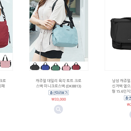
 크로
캐주얼 데일리 육각 토트 크로
남성 캐쥬얼
이패
스백 미니크로스백 (DK8813)
신저백 옆으
형 15.6인치
￦33,000
￦2