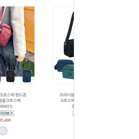
크로스백 핸드폰
프라다원단 가벼운 나일론 천
행용크로스백
크로스백 여행용크로스백 여
n83631)
권가방 (1257)
5,400
￦16,500