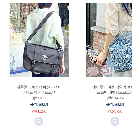
캐주얼 크로스백 메신저백 아
패턴 무늬 여성 데일리 토
이패드 아이폰프로15
로스백 여행용크로스
(ge3308)
(dk91406)
￦41,250
￦24,750