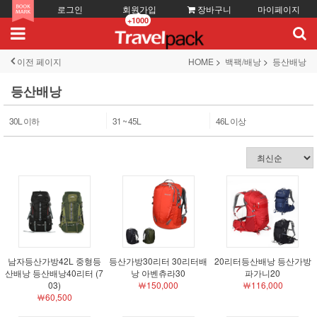
로그인
회원가입
장바구니
마이페이지
+1000
이전 페이지
HOME
백팩/배낭
등산배낭
등산배낭
30L 이하
31 ~ 45L
46L 이상
남자등산가방42L 중형등
등산가방30리터 30리터배
20리터등산배낭 등산가방
산배낭 등산배낭40리터 (7
낭 아벤츄라30
파가니20
03)
￦150,000
￦116,000
￦60,500