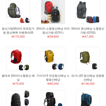
등산가방35리터 트레킹가
25리터 소형등산배낭 여자
30리터 등산배낭 소형등산
방 등산백팩 아벤츄라35
등산가방 (G701)
가방 (G702)
￦170,000
￦39,600
￦47,300
발데르 20리터소형등산 배
가이아15 여성등산배낭 소
파가니25 등산배낭 경량등
낭
형등산배낭
산배낭
￦70,000
￦80,000
￦136,000