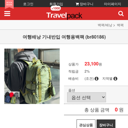
로그인
회원가입
장바구니
마이페이지
+1000
백팩/배낭
백팩
여행배낭 기내반입 여행용백팩 (br80186)
23,100
상품가
원
적립금
2%
배송비
(조건)
지역별
옵션
0
원
총 상품 금액
관심상품
장바구니