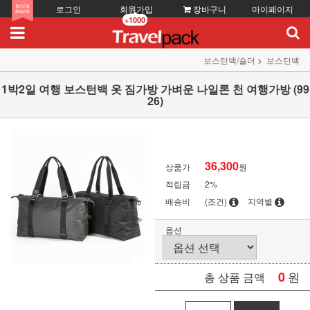
로그인
회원가입
장바구니
마이페이지
+1000
보스턴백/숄더
보스턴백
1박2일 여행 보스턴백 옷 짐가방 가벼운 나일론 천 여행가방 (99
26)
36,300
상품가
원
적립금
2%
배송비
(조건)
지역별
옵션
0
원
총 상품 금액