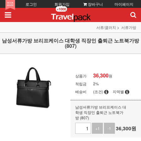
로그인
회원가입
장바구니
마이페이지
+1000
서류/클러치
서류가방
남성서류가방 브리프케이스 대학생 직장인 출퇴근 노트북가방
(807)
36,300
상품가
원
적립금
2%
배송비
(조건)
지역별
남성서류가방 브리프케이스 대
학생 직장인 출퇴근 노트북가
방 (807)
36,300
원
+1
-1