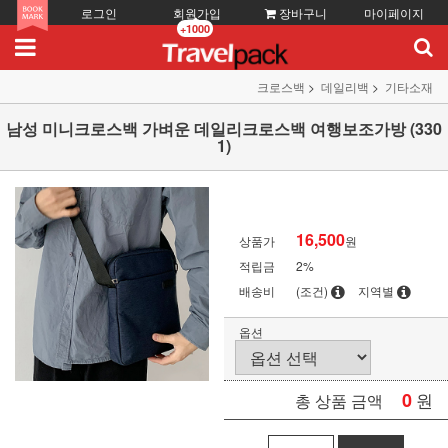
로그인
회원가입
장바구니
마이페이지
+1000
크로스백
데일리백
기타소재
남성 미니크로스백 가벼운 데일리크로스백 여행보조가방 (330
1)
16,500
상품가
원
적립금
2%
배송비
(조건)
지역별
옵션
0
원
총 상품 금액