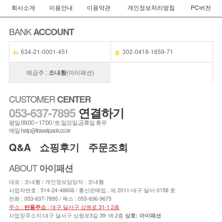
회사소개
이용안내
이용약관
개인정보처리방침
PC버전
BANK
ACCOUNT
634-21-0001-451
302-0418-1659-71
예금주 :
조내황
(아이패션)
CUSTOMER
CENTER
053-637-7895
연결하기
평일 09:00 ~ 17:00 / 토.일요일,공휴일 휴무
메일 help@travelpack.co.kr
Q&A
쇼핑후기
주문조회
ABOUT
아이패션
대표 : 조내황 / 개인정보담당자 : 조내황
사업자번호 : 514-24-48606 / 통신판매업 : 제 2011-대구 달서-0158 호
전화 :
053-637-7895
/ 팩스 : 053-636-9675
주소 :
: 대구 달서구 상원로 31-1 2층
반품주소
사업장주소지:대구 달서구 상원로3길 39-16 2층
상호: 아이패션