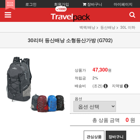
로그인
회원가입
장바구니
마이페이지
+1000
백팩/배낭
등산배낭
30L 이하
30리터 등산배낭 소형등산가방 (G702)
47,300
상품가
원
적립금
2%
배송비
(조건)
지역별
옵션
0
원
총 상품 금액
관심상품
장바구니