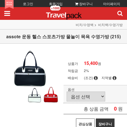
로그인
회원가입
장바구니
마이페이지
+1000
비치/수영백
비치백/수영가방
assote 운동 헬스 스포츠가방 물놀이 목욕 수영가방 (215)
15,400
상품가
원
적립금
2%
배송비
(조건)
지역별
옵션
0
원
총 상품 금액
관심상품
장바구니