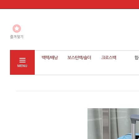
즐겨찾기
백팩/배낭
보스턴백/숄더
크로스백
힙
MENU