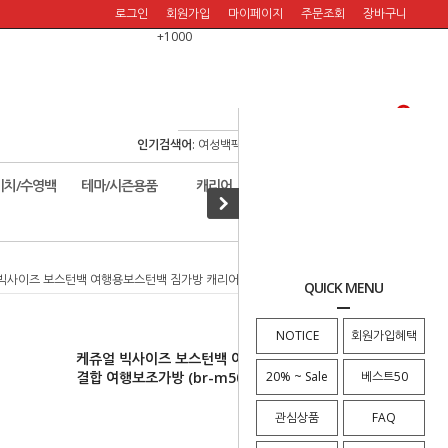
로그인
회원가입
마이페이지
주문조회
장바구니
+1000
인기검색어
:
여성백팩
/
여행백팩
/
보스턴백
/
여행숄더백
/
비치/수영백
테마/시즌용품
캐리어
할인판매!
빅사이즈 보스턴백 여행용보스턴백 짐가방 캐리어결합 여행보조가방 (br-m5005)
QUICK MENU
NOTICE
회원가입혜택
케쥬얼 빅사이즈 보스턴백 여행용보스턴백 짐가방 캐리어
결합 여행보조가방 (br-m5005)
20% ~ Sale
베스트50
관심상품
FAQ