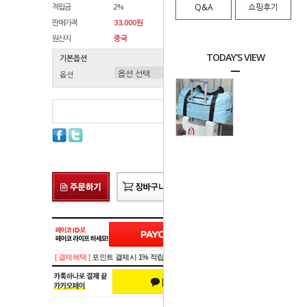
적립금
2%
Q&A
쇼핑후기
판매가격
33,000원
원산지
중국
TODAY'S VIEW
기본옵션
옵션
총 상품 금액
0
원
[ 결제혜택 ]
포인트 결제시 1% 적립!