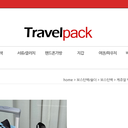
색
서류/클러치
핸드폰가방
지갑
여권/파우치
home
>
보스턴백/숄더
>
보스턴백
> 케쥬얼 