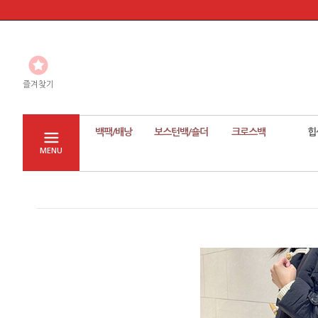
즐겨찾기
백팩/배낭
보스턴백/숄더
크로스백
힙
MENU