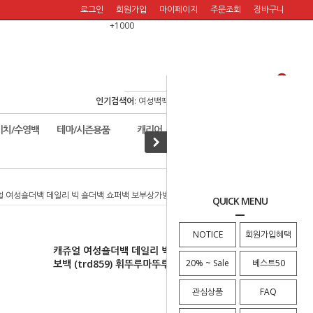
로그인
회원가입
마이페이지
주문조회
장바구니
+1000
인기검색어
:
여성백팩
/
여행백팩
/
보스턴백
/
여행숄더백
/
비치/수영백
테마/시즌용품
캐리어
할인판매!
얼 여성숄더백 데일리 빅 숄더백 쇼퍼백 보부상가방 호보백 (trd859) 휘뚜루마뚜루
QUICK MENU
NOTICE
회원가입혜택
캐쥬얼 여성숄더백 데일리 빅 숄더백 쇼퍼백 보부상가방 호
보백 (trd859) 휘뚜루마뚜루
20% ~ Sale
베스트50
관심상품
FAQ