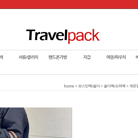
색
서류/클러치
핸드폰가방
지갑
여권/파우치
home
>
보스턴백/숄더
>
숄더백/쇼퍼백
> 캐쥬