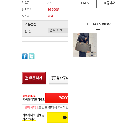
적립금
2%
Q&A
쇼핑후기
판매가격
16,500원
원산지
중국
TODAY'S VIEW
기본옵션
옵션
총 상품 금액
0
원
[ 결제혜택 ]
포인트 결제시 1% 적립!