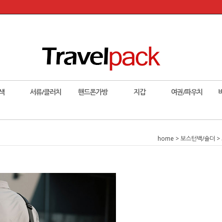
색
서류/클러치
핸드폰가방
지갑
여권/파우치
home
>
보스턴백/숄더
>