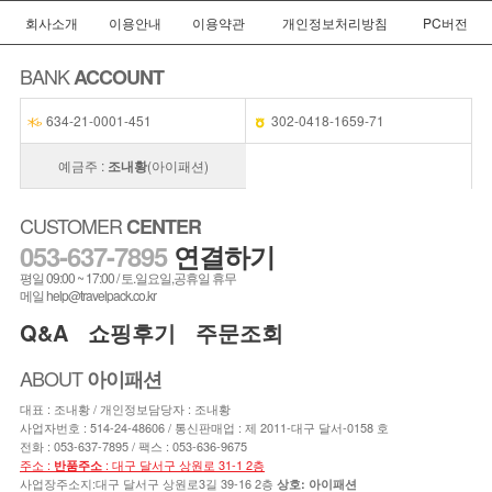
회사소개
이용안내
이용약관
개인정보처리방침
PC버전
BANK
ACCOUNT
634-21-0001-451
302-0418-1659-71
예금주 :
조내황
(아이패션)
CUSTOMER
CENTER
053-637-7895
연결하기
평일 09:00 ~ 17:00 / 토.일요일,공휴일 휴무
메일 help@travelpack.co.kr
Q&A
쇼핑후기
주문조회
ABOUT
아이패션
대표 : 조내황 / 개인정보담당자 : 조내황
사업자번호 : 514-24-48606 / 통신판매업 : 제 2011-대구 달서-0158 호
전화 :
053-637-7895
/ 팩스 : 053-636-9675
주소 :
: 대구 달서구 상원로 31-1 2층
반품주소
사업장주소지:대구 달서구 상원로3길 39-16 2층
상호: 아이패션