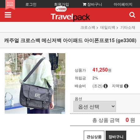
로그인
회원가입
장바구니
마이페이지
+1000
크로스백
데일리백
기타소재
캐주얼 크로스백 메신저백 아이패드 아이폰프로15 (ge3308)
41,250
상품가
원
적립금
2%
배송비
(조건)
지역별
옵션
0
원
총 상품 금액
관심상품
장바구니