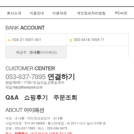
회사소개
이용안내
이용약관
개인정보처리방침
PC버전
BANK
ACCOUNT
634-21-0001-451
302-0418-1659-71
예금주 :
조내황
(아이패션)
CUSTOMER
CENTER
053-637-7895
연결하기
평일 09:00 ~ 17:00 / 토.일요일,공휴일 휴무
메일 help@travelpack.co.kr
Q&A
쇼핑후기
주문조회
ABOUT
아이패션
대표 : 조내황 / 개인정보담당자 : 조내황
사업자번호 : 514-24-48606 / 통신판매업 : 제 2011-대구 달서-0158 호
전화 :
053-637-7895
/ 팩스 : 053-636-9675
주소 :
: 대구 달서구 상원로 31-1 2층
반품주소