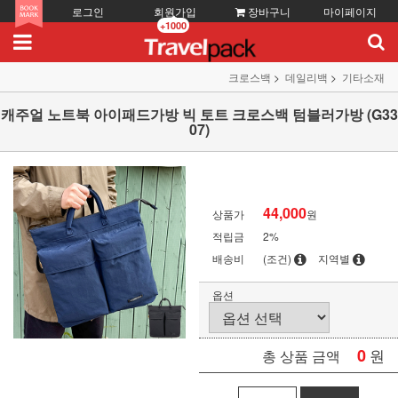
로그인
회원가입
장바구니
마이페이지
+1000
크로스백
데일리백
기타소재
캐주얼 노트북 아이패드가방 빅 토트 크로스백 텀블러가방 (G33
07)
44,000
상품가
원
적립금
2%
배송비
(조건)
지역별
옵션
0
원
총 상품 금액