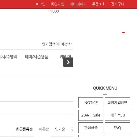
로그인
회원가입
마이페이지
주문조회
장바구니
+1000
인기검색어
:
여성백팩
/
여행백팩
/
보스턴백
/
여행숄더백
/
비치/수영백
테마/시즌용품
캐리어
할인판매!
· HOME
>
크로스백
>
슬링백
QUICK MENU
NOTICE
회원가입혜택
20% ~ Sale
베스트50
관심상품
FAQ
최근등록순
이름순
인기순
판매순
높은가격순
낮은가격순