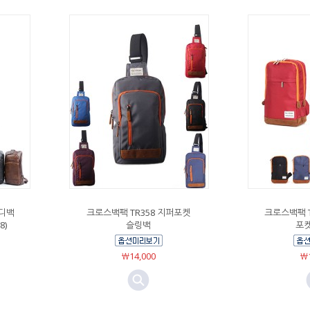
디백
크로스백팩 TR358 지퍼포켓
크로스백팩 T
8)
슬링백
포켓
￦14,000
￦1