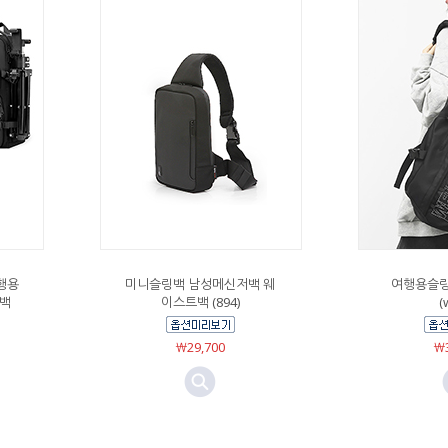
행용
미니슬링백 남성메신저백 웨
여행용슬링
스백
이스트백 (894)
(
￦29,700
￦3