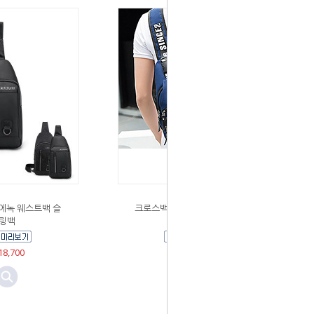
에녹 웨스트백 슬
크로스백팩 팬시 슬링백 메신
링백
저백 (1506)
8,700
￦28,000