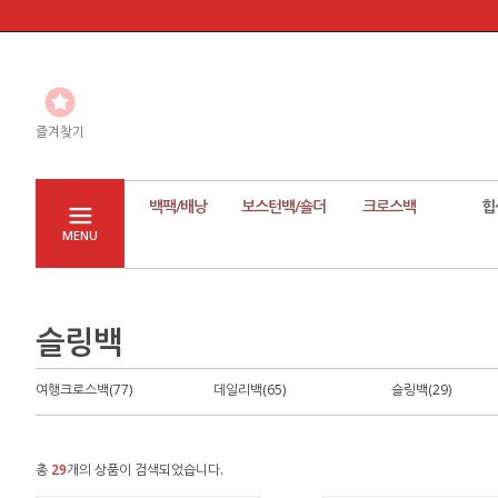
즐겨찾기
백팩/배낭
보스턴백/숄더
크로스백
힙
MENU
슬링백
여행크로스백(77)
데일리백(65)
슬링백(29)
총
29
개의 상품이 검색되었습니다.