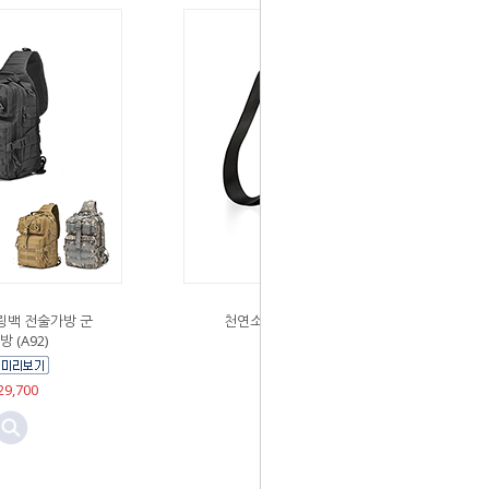
백 전술가방 군
천연소가죽 미니 슬링백
 (A92)
(7256)
￦59,400
9,700