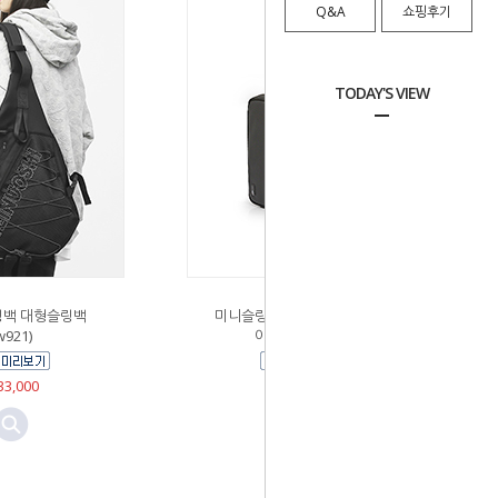
Q&A
쇼핑후기
TODAY'S VIEW
백 대형슬링백
미니슬링백 남성메신저백 웨
w921)
이스트백 (894)
3,000
￦29,700