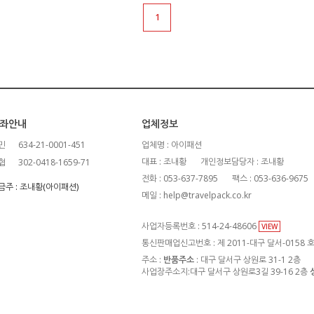
1
좌안내
업체정보
민
634-21-0001-451
업체명 : 아이패션
대표 : 조내황
개인정보담당자 : 조내황
협
302-0418-1659-71
전화 : 053-637-7895
팩스 : 053-636-9675
금주 : 조내황(아이패션)
메일 : help@travelpack.co.kr
사업자등록번호 : 514-24-48606
VIEW
통신판매업신고번호 : 제 2011-대구 달서-0158 
주소 :
반품주소
: 대구 달서구 상원로 31-1 2층
사업장주소지:대구 달서구 상원로3길 39-16 2층