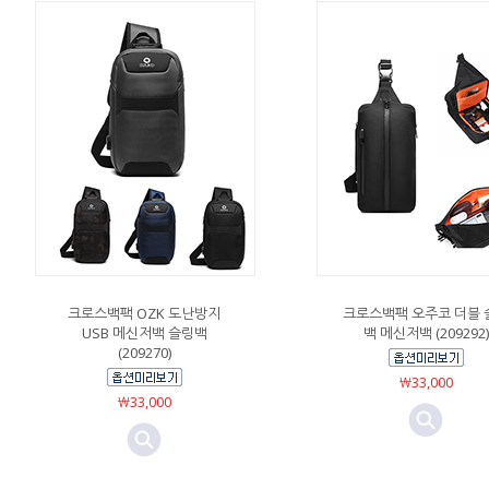
크로스백팩 OZK 도난방지
크로스백팩 오주코 더블 
USB 메신저백 슬링백
백 메신저백 (209292)
(209270)
￦33,000
￦33,000