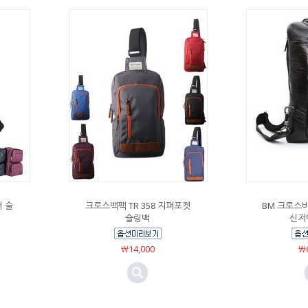
더 슬
크로스백팩 TR 358 지퍼포켓
BM 크로스
슬링백
신저백
￦14,000
￦6