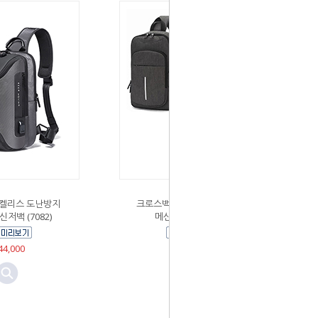
켈리스 도난방지
크로스백팩 OZK USB슬링백
저백 (7082)
메신저백 (209047)
4,000
￦24,200