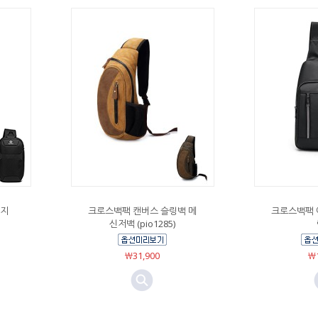
방지
크로스백팩 캔버스 슬링백 메
크로스백팩 
신저백 (pio1285)
￦31,900
￦1