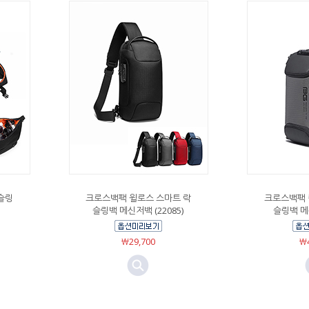
슬링
크로스백팩 윌로스 스마트 락
크로스백팩 
슬링백 메신저백 (22085)
슬링백 메신
￦29,700
￦4