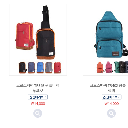
크로스백팩 TR363 원숄더백
크로스백팩 TR402 원숄
투포켓
링백
￦14,000
￦14,000