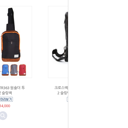
R363 원숄더 투
크로스백팩 BM 크로스바디백
 슬링백
2 슬링백 메신저백 (9158)
4,000
￦67,000