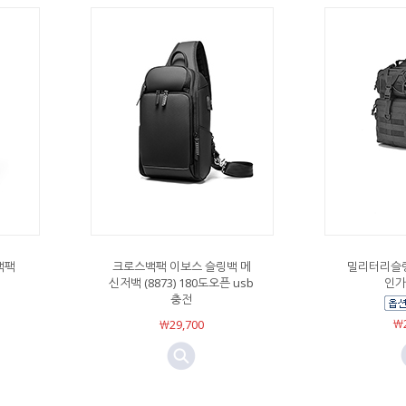
백팩
크로스백팩 이보스 슬링백 메
밀리터리슬링
신저백 (8873) 180도오픈 usb
인가방
충전
￦2
￦29,700