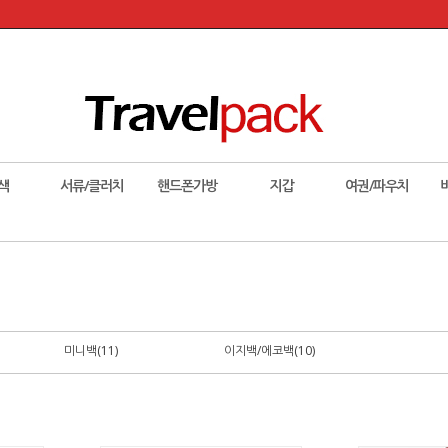
색
서류/클러치
핸드폰가방
지갑
여권/파우치
미니백(11)
이지백/에코백(10)