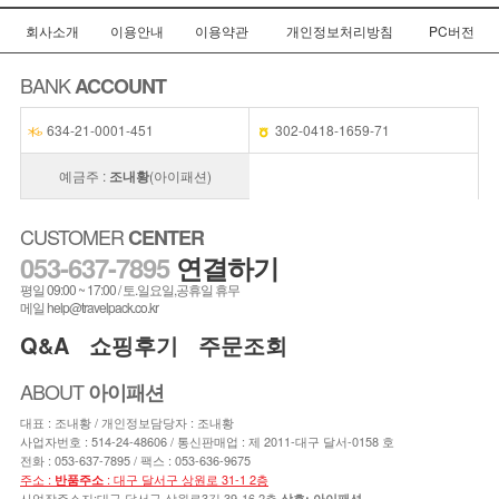
회사소개
이용안내
이용약관
개인정보처리방침
PC버전
BANK
ACCOUNT
634-21-0001-451
302-0418-1659-71
예금주 :
조내황
(아이패션)
CUSTOMER
CENTER
053-637-7895
연결하기
평일 09:00 ~ 17:00 / 토.일요일,공휴일 휴무
메일 help@travelpack.co.kr
Q&A
쇼핑후기
주문조회
ABOUT
아이패션
대표 : 조내황 / 개인정보담당자 : 조내황
사업자번호 : 514-24-48606 / 통신판매업 : 제 2011-대구 달서-0158 호
전화 :
053-637-7895
/ 팩스 : 053-636-9675
주소 :
: 대구 달서구 상원로 31-1 2층
반품주소
사업장주소지:대구 달서구 상원로3길 39-16 2층
상호: 아이패션