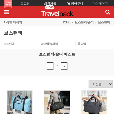
로그인
회원가입
장바구니
마이페이지
+1000
이전 페이지
HOME
보스턴백/숄더
보스턴백
보스턴백
보스턴백
숄더백/쇼퍼백
폴딩백
보스턴백/숄더 베스트
/