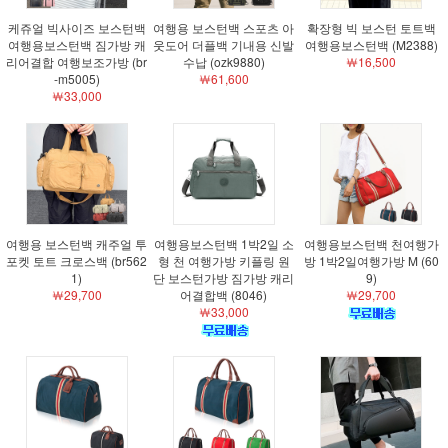
케쥬얼 빅사이즈 보스턴백
여행용 보스턴백 스포츠 아
확장형 빅 보스턴 토트백
여행용보스턴백 짐가방 캐
웃도어 더플백 기내용 신발
여행용보스턴백 (M2388)
리어결합 여행보조가방 (br
수납 (ozk9880)
￦16,500
-m5005)
￦61,600
￦33,000
여행용 보스턴백 캐주얼 투
여행용보스턴백 1박2일 소
여행용보스턴백 천여행가
포켓 토트 크로스백 (br562
형 천 여행가방 키플링 원
방 1박2일여행가방 M (60
1)
단 보스턴가방 짐가방 캐리
9)
￦29,700
어결합백 (8046)
￦29,700
￦33,000