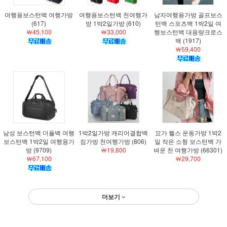
여행용보스턴백 여행가방
여행용보스턴백 천여행가
남자여행용가방 골프보스
(617)
방 1박2일가방 (610)
턴백 스포츠백 1박2일 여
￦45,100
￦33,000
행보스턴백 대용량크로스
백 (1917)
￦59,400
남성 보스턴백 더플백 여행
1박2일가방 캐리어결합백
요가 헬스 운동가방 1박2
보스턴백 1박2일 여행용가
짐가방 천여행가방 (806)
일 작은 소형 보스턴백 가
방 (9709)
￦19,800
벼운 천 여행가방 (66301)
￦67,100
￦29,700
더보기